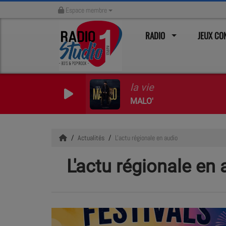
Espace membre
RADIO
JEUX C
la vie
MALO'
Actualités
L'actu régionale en audio
L'actu régionale en 