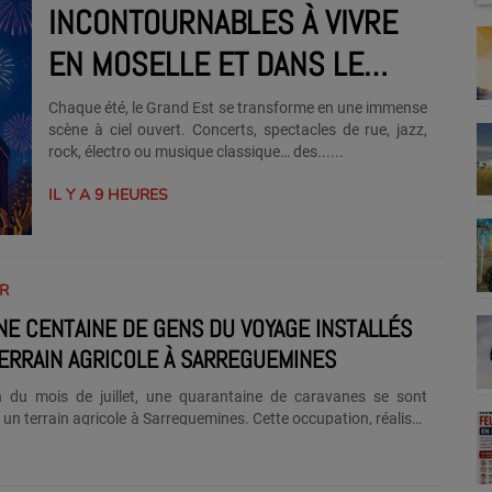
INCONTOURNABLES À VIVRE
EN MOSELLE ET DANS LE
GRAND EST
Chaque été, le Grand Est se transforme en une immense
scène à ciel ouvert. Concerts, spectacles de rue, jazz,
rock, électro ou musique classique… des......
IL Y A 9 HEURES
UR
NE CENTAINE DE GENS DU VOYAGE INSTALLÉS
ERRAIN AGRICOLE À SARREGUEMINES
n du mois de juillet, une quarantaine de caravanes se sont
r un terrain agricole à Sarreguemines. Cette occupation, réalisée
ation, concerne plus d'une centaine de personnes et devrait se
urant une grande partie du mois d'août. Selon la Ville de
, les caravanes sont arrivées le vendredi 31 juillet en soirée.