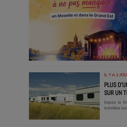
IL Y A 1 JO
PLUS D’U
SUR UN T
Depuis la fi
installées su
sans autoris
prolonger d
Sarreguemines