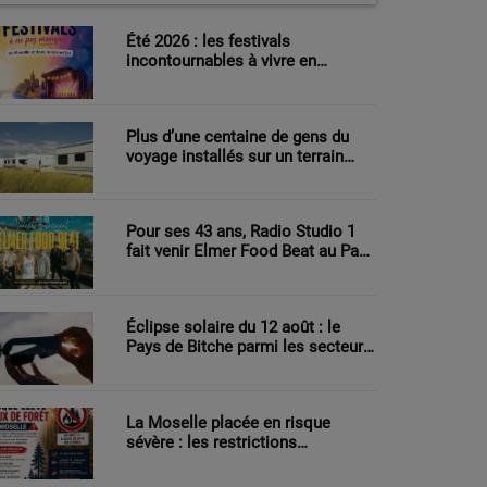
Été 2026 : les festivals
incontournables à vivre en
Moselle et dans le Grand Est
Plus d’une centaine de gens du
voyage installés sur un terrain
agricole à Sarreguemines
Pour ses 43 ans, Radio Studio 1
fait venir Elmer Food Beat au Pays
de Bitche
Éclipse solaire du 12 août : le
Pays de Bitche parmi les secteurs
les mieux placés pour observer le
phénomène
La Moselle placée en risque
sévère : les restrictions
renforcées face au danger
d’incendie