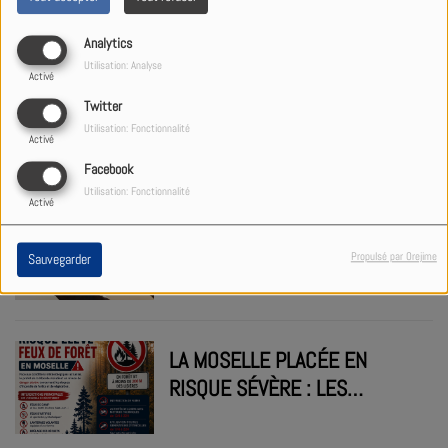
SUR UN TERRAIN AGRICOLE À
SARREGUEMINES
Analytics
Utilisation: Analyse
Activé
POUR SES 43 ANS, RADIO
Twitter
STUDIO 1 FAIT VENIR ELMER
Utilisation: Fonctionnalité
Activé
FOOD BEAT AU PAYS DE
Facebook
BITCHE
Utilisation: Fonctionnalité
Activé
ÉCLIPSE SOLAIRE DU 12 AOÛT
: LE PAYS DE BITCHE PARMI
Propulsé par Orejime
Sauvegarder
LES SECTEURS LES MIEUX
PLACÉS POUR OBSERVER LE
PHÉNOMÈNE
LA MOSELLE PLACÉE EN
RISQUE SÉVÈRE : LES
RESTRICTIONS RENFORCÉES
FACE AU DANGER D’INCENDIE