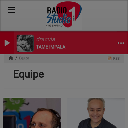
dracula
TAME IMPALA
Equipe
RSS
Equipe