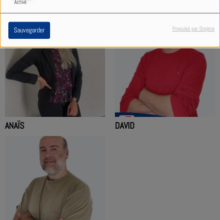
Activé
Propulsé par Orejime
Sauvegarder
ANAÏS
DAVID