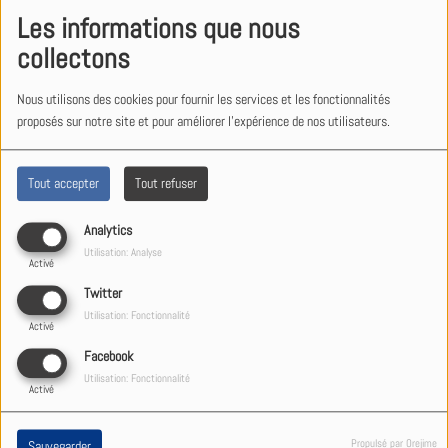
Les informations que nous
collectons
21:10
IN THE AIR TONIGHT
Nous utilisons des cookies pour fournir les services et les fonctionnalités
PHIL COLLINS
proposés sur notre site et pour améliorer l'expérience de nos utilisateurs.
21:06
Tout accepter
Tout refuser
life
DES'REE
Analytics
Utilisation: Analyse
Activé
Twitter
21:04
1+1 feat. Amir
Utilisation: Fonctionnalité
Activé
SIA
Facebook
Utilisation: Fonctionnalité
Activé
21:00
j'suis pas bo
Propulsé par Orejime
Sauvegarder