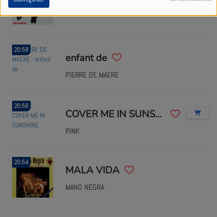
SAM SAUVAGE
20:58
enfant de
PIERRE DE MAERE
20:56
COVER ME IN SUNSHINE
PINK
20:54
MALA VIDA
MANO NEGRA