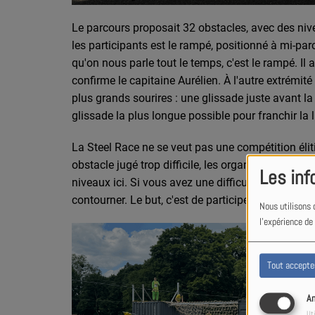
Le parcours proposait 32 obstacles, avec des nivea
les participants est le rampé, positionné à mi-par
qu'on nous parle tout le temps, c'est le rampé. Il 
confirme le capitaine Aurélien. À l'autre extrémité
plus grands sourires : une glissade juste avant la 
glissade la plus longue possible pour franchir la lig
La Steel Race ne se veut pas une compétition él
obstacle jugé trop difficile, les organisateurs pr
Les inf
niveaux ici. Si vous avez une difficulté sur un ob
contourner. Le but, c'est de participer », insiste le
Nous utilisons 
l'expérience de
Tout accepte
An
Uti