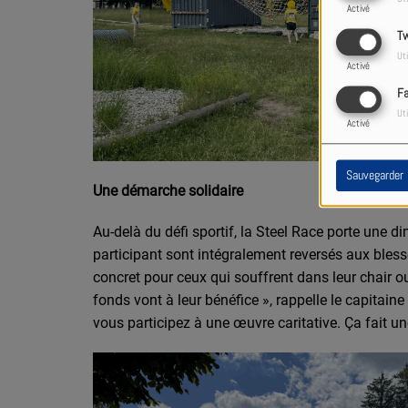
Activé
Tw
Uti
Activé
F
Uti
Activé
Sauvegarder
Une démarche solidaire
Au-delà du défi sportif, la Steel Race porte une d
participant sont intégralement reversés aux bless
concret pour ceux qui souffrent dans leur chair ou
fonds vont à leur bénéfice », rappelle le capitaine
vous participez à une œuvre caritative. Ça fait une