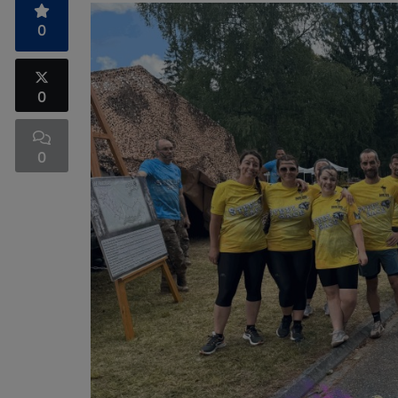
0
0
0