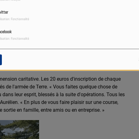
itter
lisation: Fonctionnalité
acebook
lisation: Fonctionnalité
imension caritative. Les 20 euros d'inscription de chaque
és de l'armée de Terre. « Vous faites quelque chose de
 dans leur esprit, blessés à la suite d'opérations. Tous les
 Aurélien. « En plus de vous faire plaisir sur une course,
 sortie en famille, entre amis ou en entreprise. »