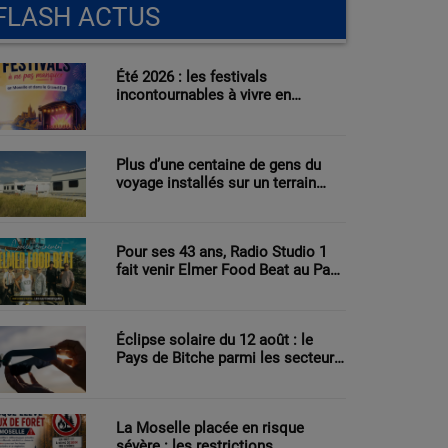
FLASH ACTUS
Été 2026 : les festivals
incontournables à vivre en
Moselle et dans le Grand Est
Plus d’une centaine de gens du
voyage installés sur un terrain
agricole à Sarreguemines
Pour ses 43 ans, Radio Studio 1
fait venir Elmer Food Beat au Pays
de Bitche
Éclipse solaire du 12 août : le
Pays de Bitche parmi les secteurs
les mieux placés pour observer le
phénomène
La Moselle placée en risque
sévère : les restrictions