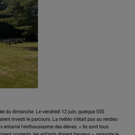
rnée du dimanche. Le vendredi 12 juin, quelque 550
ient investi le parcours. La météo n'était pas au rendez-
as entamé l'enthousiasme des élèves. « Ils sont tous
taient contents, les enfants étaient heureux », rapporte le