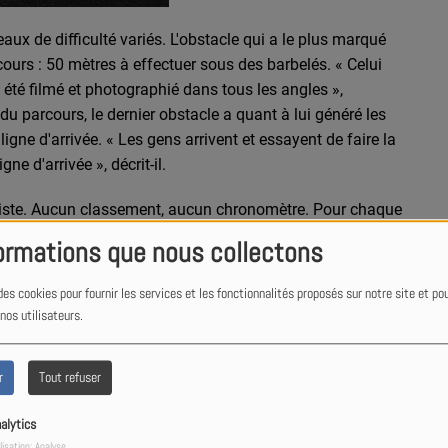
ux de difficulté variés. L'obstacle qui a le plus marqué
cours : 50 mètres à effectuer sous des barbelés. « Celui
a été filmé et photographié dans tous les angles »,
 du parcours, le dernier obstacle a quant à lui généré les
ligne d'arrivée. « Les gens arrivent et essayent de faire la
ne d'arrivée », décrit-il.
itiste. Aucun classement, aucun chronomètre. Pour chaque
oposaient une solution de contournement. « C'est tous les
ormations que nous collectons
stacle, on a des organisateurs qui vous le feront
 capitaine Aurélien.
des cookies pour fournir les services et les fonctionnalités proposés sur notre site et po
 nos utilisateurs.
r
Tout refuser
alytics
lisation: Analyse