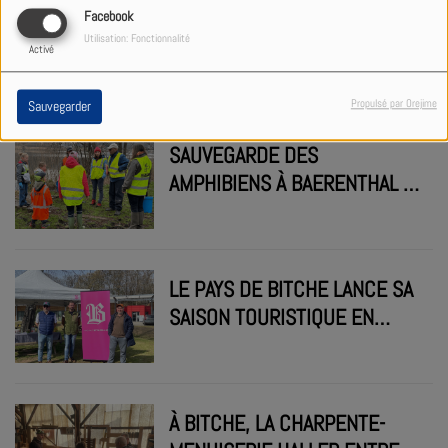
THIONVILLE ACCUEILLE
Facebook
Utilisation: Fonctionnalité
L’ÉLITE DE L’ESCALADE DE
Activé
VITESSE
Propulsé par Orejime
Sauvegarder
SAUVEGARDE DES
AMPHIBIENS À BAERENTHAL :
APPEL AUX BÉNÉVOLES
LE PAYS DE BITCHE LANCE SA
SAISON TOURISTIQUE EN
MUSIQUE DÈS LE 1ER AVRIL
À BITCHE, LA CHARPENTE-