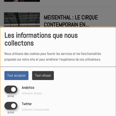
MEISENTHAL : LE CIRQUE
CONTEMPORAIN EN
MOUVEMENT SÉDUIT LE
Les informations que nous
PUBLIC À LA HALLE VERRIÈRE
collectons
PASSAGE À L’HEURE D’ÉTÉ :
Nous utilisons des cookies pour fournir les services et les fonctionnalités
UNE HEURE EN MOINS, MAIS
proposés sur notre site et pour améliorer l'expérience de nos utilisateurs.
DES JOURNÉES PLUS
LONGUES
Tout accepter
Tout refuser
SAINT-LOUIS-LÈS-BITCHE : UN
Analytics
PREMIER MARCHÉ PAYSAN
Utilisation: Analyse
Activé
POUR VALORISER LES
Twitter
SAVEURS LOCALES
Utilisation: Fonctionnalité
Activé