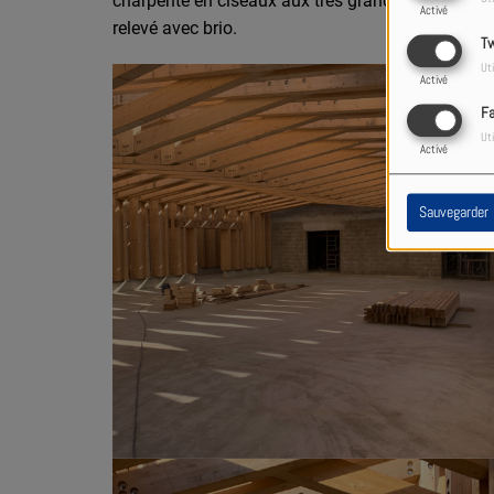
charpente en ciseaux aux très grandes portées né
Activé
relevé avec brio.
Tw
Uti
Activé
F
Uti
Activé
Sauvegarder