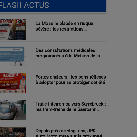
FLASH ACTUS
La Moselle placée en risque
sévère : les restrictions
renforcées face au danger
d’incendie
Des consultations médicales
programmées à la Maison de la
Santé de Bitche
Fortes chaleurs : les bons réflexes
à adopter pour se protéger cet été
Trafic interrompu vers Sarrebruck :
les tram-trains de la Saarbahn
reprennent progressivement du
service
Depuis près de vingt ans, JPK
Auto Moto mise sur la proximité