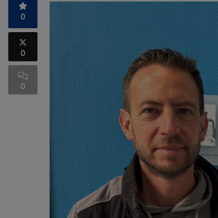
0
0
0