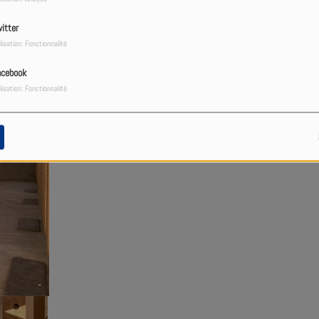
cessitant près de 150 m³ de bois — un défi technique
itter
lisation: Fonctionnalité
acebook
lisation: Fonctionnalité