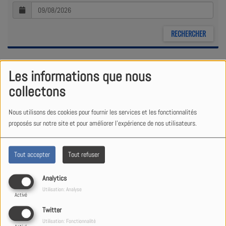
Les informations que nous
ACTUELLEMENT
collectons
LEUNORA SALIHU
Nous utilisons des cookies pour fournir les services et les fonctionnalités
proposés sur notre site et pour améliorer l'expérience de nos utilisateurs.
Tout accepter
Tout refuser
IL ÉTAIT UNE FOIS... LES
Analytics
FRÈRES GRIMM !
Utilisation: Analyse
Activé
Twitter
Utilisation: Fonctionnalité