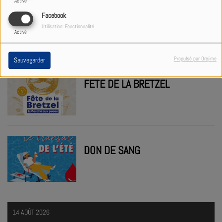
Activé
AU GRÈS DU JAZZ 2026
Facebook
Utilisation: Fonctionnalité
Activé
Propulsé par Orejime
Sauvegarder
FETE DE LA BRETZEL
DON DE SANG
14 AOÛT 2026