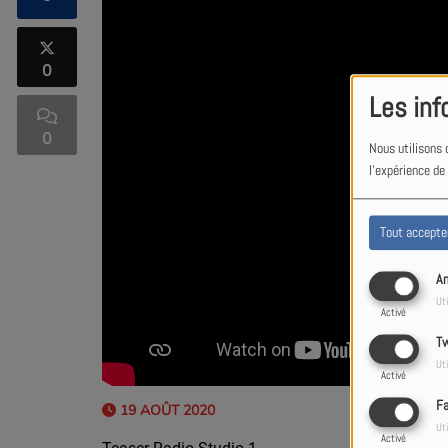
0
Les inf
0
Nous utilisons 
l'expérience de
Tout accepte
An
Uti
Activé
Tw
Uti
Activé
F
19 AOÛT 2020
Uti
Activé