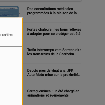
Des consultations médicales
programmées à la Maison de la
Santé de Bitche
Fortes chaleurs : les bons réflexes
à adopter pour se protéger cet été
ur améliorer
Trafic interrompu vers Sarrebruck :
les tram-trains de la Saarbahn
reprennent progressivement du
service
Depuis près de vingt ans, JPK
Auto Moto mise sur la proximité
et la polyvalence à Montbronn
Sarreguemines : un été chargé en
animations et événements