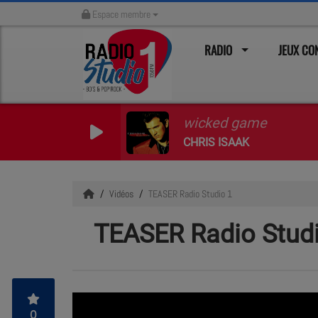
Espace membre
RADIO
JEUX C
wicked game
CHRIS ISAAK
Vidéos
TEASER Radio Studio 1
TEASER Radio Stud
0