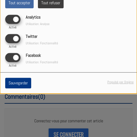
Tout accepter
Tout refuser
Analytics
Utilisation: Analyse
Activé
Twitter
Utilisation: Fonctionnalité
Activé
Facebook
06 AVRIL 2021
Utilisation: Fonctionnalité
Activé
Découvrez l'interview de notre chroniqueur Alphonse
WALTER
Propulsé par Orejime
Sauvegarder
Commentaires(0)
Connectez-vous pour commenter cet article
SE CONNECTER