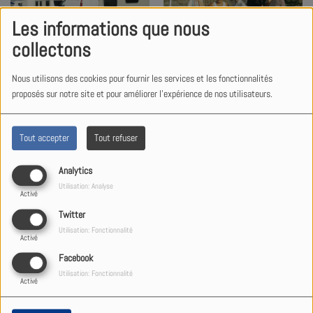
Les informations que nous
collectons
Plus d’une centaine de gens
Pour ses 43 ans, Radio
du voyage installés sur un
Studio 1 fait venir Elmer
Nous utilisons des cookies pour fournir les services et les fonctionnalités
terrain agricole à
Food Beat au Pays de
proposés sur notre site et pour améliorer l'expérience de nos utilisateurs.
Sarreguemines
Bitche
Tout accepter
Tout refuser
Analytics
Utilisation: Analyse
Éclipse solaire du 12 août :
Activé
le Pays de Bitche parmi les
Twitter
secteurs les mieux placés
pour observer le phénomène
Utilisation: Fonctionnalité
Activé
Facebook
VIDEO
Utilisation: Fonctionnalité
Activé