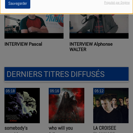
Propulsé par Orejime
Sauvegarder
INTERVIEW Pascal
INTERVIEW Alphonse
WALTER
DERNIERS TITRES DIFFUSÉS
05:18
05:16
05:12
somebody's
who will you
LA CROISEE