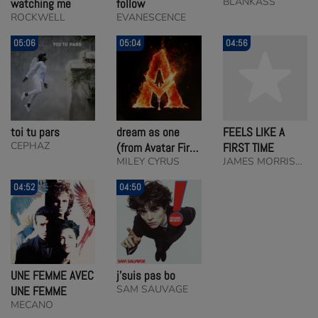
BLANKASS
watching me
follow
ROCKWELL
EVANESCENCE
05:06
05:04
04:56
toi tu pars
dream as one
FEELS LIKE A
CEPHAZ
(from Avatar Fire
FIRST TIME
MILEY CYRUS
JAMES MORRISON
and Ash)
04:52
04:50
UNE FEMME AVEC
j'suis pas bo
SAM SAUVAGE
UNE FEMME
MECANO